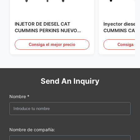
INJETOR DE DIESEL CAT
Inyector diesel 
CUMMINS PERKINS NUEVO
CUMMINS CAT 
ORIGINAL, hecho en EE.UU.
fabricado en lo
Somos el distribuidor de CAT,
Consiga el mejor precio
Consiga el 
CUMMINS, PERKINS, todo es
nuevo y original
Send An Inquiry
Nombre *
Nombre de compañía: