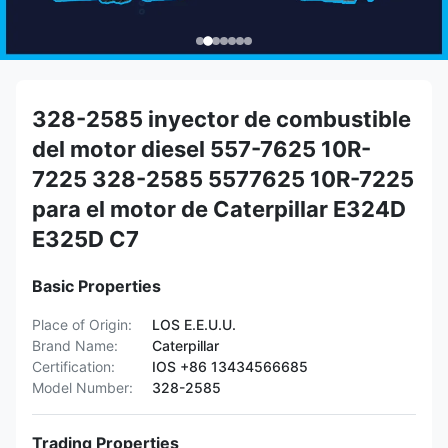
328-2585 inyector de combustible
del motor diesel 557-7625 10R-
7225 328-2585 5577625 10R-7225
para el motor de Caterpillar E324D
E325D C7
Basic Properties
Place of Origin:
LOS E.E.U.U.
Brand Name:
Caterpillar
Certification:
IOS +86 13434566685
Model Number:
328-2585
Trading Properties