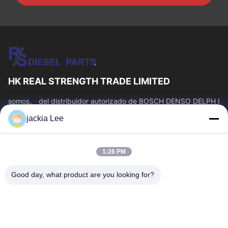
HK REAL STRENGTH TRADE LIMITED
somos。 del distribuidor autorizado de BOSCH DENSO DELPH I
CATERPILLAR VOLVO CUMMINS TOYOTA ISUZU Company
jackia Lee
número del whatsapp: 0086 159 2067 9523.
Enlaces Rápidos
1:26 PM
En Casa
Productos
Sobre Nosotros
Recorrido Por La Fábrica
Good day, what product are you looking for?
Control De Calidad
Contacta Con Nosotros
Solicitar Una Cita
Noticias
Casos De Trabajo