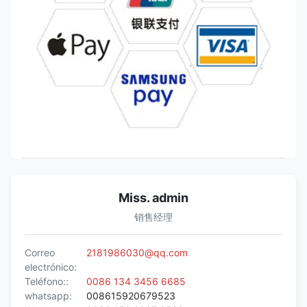
Miss. admin
销售经理
Correo
2181986030@qq.com
electrónico:
Teléfono::
0086 134 3456 6685
whatsapp:
008615920679523