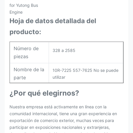
Hoja de datos detallada del
producto:
Número de
328 a 2585
piezas
Nombre de la
10R-7225 557-7625 No se puede
parte
utilizar
Pago
L/C, T/T
¿Por qué elegirnos?
Envasado
El original / Netural
Nuestra empresa está activamente en línea con la
comunidad internacional, tiene una gran experiencia en
exportación de comercio exterior, muchas veces para
participar en exposiciones nacionales y extranjeras,