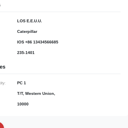
s
LOS E.E.U.U.
Caterpillar
IOS +86 13434566685
235-1401
ies
ty:
PC 1
T/T, Western Union,
10000