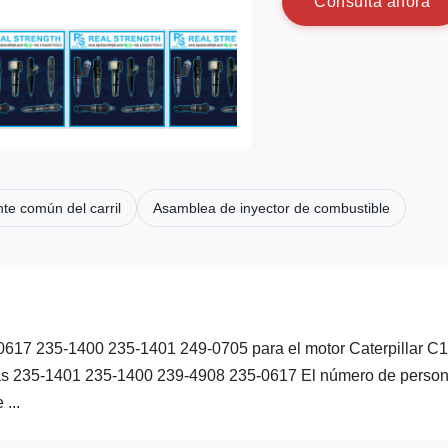
C
o
n
s
u
l
t
a
a
h
o
r
a
te común del carril
Asamblea de inyector de combustible
-0617 235-1400 235-1401 249-0705 para el motor Caterpillar C
zas 235-1401 235-1400 239-4908 235-0617 El número de perso
...