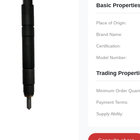
Basic Propertie
Place of Origin:
Brand Name:
Certification:
Model Number:
Trading Propert
Minimum Order Quanti
Payment Terms:
Supply Ability: