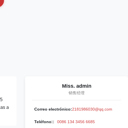
Miss. admin
销售经理
15
nas a
Correo electrónico:
2181986030@qq.com
Teléfono::
0086 134 3456 6685